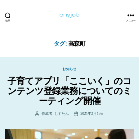
検索
メニュー
anyjob
タグ:
高森町
カ
お知らせ
テ
子育てアプリ「ここいく」のコ
ゴ
リ
ンテンツ登録業務についてのミ
ー
ーティング開催
作成者:
しすたん
2021年2月19日
投
投
稿
稿
者
日