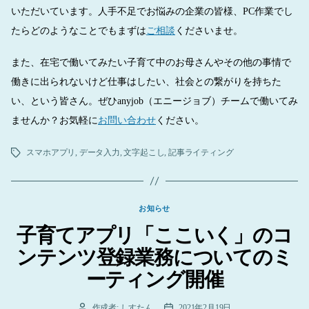
いただいています。人手不足でお悩みの企業の皆様、PC作業でし
たらどのようなことでもまずは
ご相談
くださいませ。
また、在宅で働いてみたい子育て中のお母さんやその他の事情で
働きに出られないけど仕事はしたい、社会との繋がりを持ちた
い、という皆さん。ぜひanyjob（エニージョブ）チームで働いてみ
ませんか？お気軽に
お問い合わせ
ください。
スマホアプリ
,
データ入力
,
文字起こし
,
記事ライティング
タ
グ
カ
お知らせ
テ
子育てアプリ「ここいく」のコ
ゴ
リ
ンテンツ登録業務についてのミ
ー
ーティング開催
作成者:
しすたん
2021年2月19日
投
投