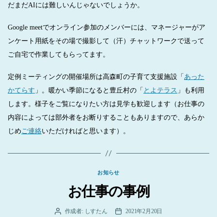
だまだAIには難しいんじゃないでしょうか。
Google meetでオンライン参加のメンバーには、マネージャーがア
ンケート用紙をその場で撮影して（汗）チャットワークで送って
ご自宅で作業してもらってます。
定例ミーティングの開催場所は高森町の子育て支援施設「
あった
かてらす
」。暖かい季節になると豊丘村の「
とよテラス
」も利用
します。様子をご覧になりたい方は見学も歓迎します（お仕事の
内容によっては部外者をお断りすることもありますので、あらか
じめ
ご連絡
いただければと思います）。
カ
お知らせ
テ
お仕事の事例
ゴ
リ
ー
作成者:
しすたん
2021年2月20日
投
投