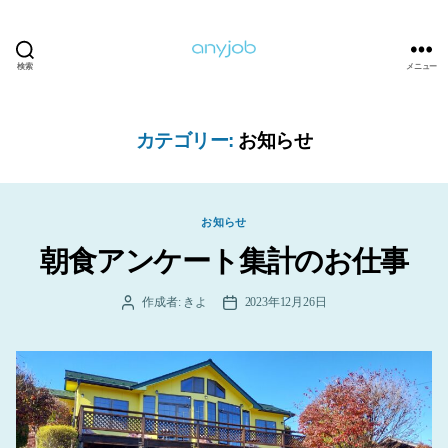
検索
メニュー
anyjob
カテゴリー:
お知らせ
カ
お知らせ
テ
朝食アンケート集計のお仕事
ゴ
リ
ー
作成者:
きよ
2023年12月26日
投
投
稿
稿
者
日