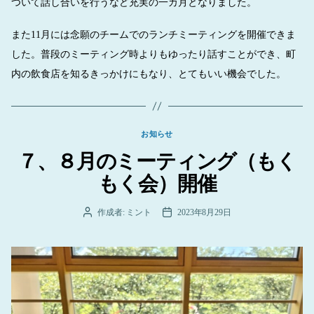
ついて話し合いを行うなど充実の一カ月となりました。
また11月には念願のチームでのランチミーティングを開催できま
した。普段のミーティング時よりもゆったり話すことができ、町
内の飲食店を知るきっかけにもなり、とてもいい機会でした。
カ
お知らせ
テ
７、８月のミーティング（もく
ゴ
リ
もく会）開催
ー
作成者:
ミント
2023年8月29日
投
投
稿
稿
者
日