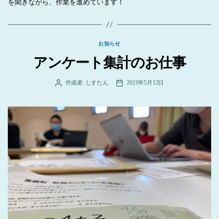
を聞きながら、作業を進めています！
カ
お知らせ
テ
アンケート集計のお仕事
ゴ
リ
ー
作成者:
しすたん
2021年5月12日
投
投
稿
稿
者
日