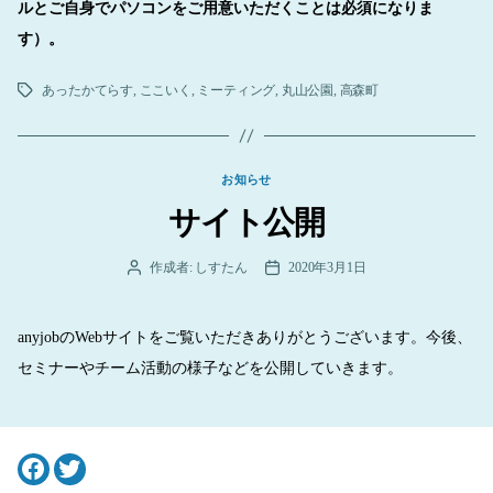
ルとご自身でパソコンをご用意いただくことは必須になりま
す）。
あったかてらす
,
ここいく
,
ミーティング
,
丸山公園
,
高森町
タ
グ
カ
お知らせ
テ
サイト公開
ゴ
リ
ー
作成者:
しすたん
2020年3月1日
投
投
稿
稿
者
日
anyjobのWebサイトをご覧いただきありがとうございます。今後、
セミナーやチーム活動の様子などを公開していきます。
Facebook
Twitter