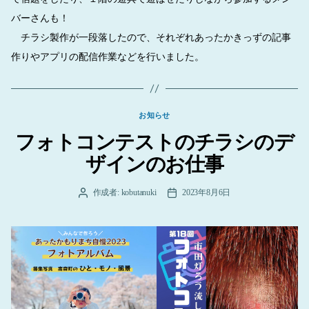
バーさんも！
チラシ製作が一段落したので、それぞれあったかきっずの記事
作りやアプリの配信作業などを行いました。
カ
お知らせ
テ
フォトコンテストのチラシのデ
ゴ
リ
ザインのお仕事
ー
作成者:
kobutanuki
2023年8月6日
投
投
稿
稿
者
日