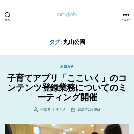
検索
メニュー
anyjob
タグ:
丸山公園
カ
お知らせ
テ
子育てアプリ「ここいく」のコ
ゴ
リ
ンテンツ登録業務についてのミ
ー
ーティング開催
作成者:
しすたん
2021年2月19日
投
投
稿
稿
者
日